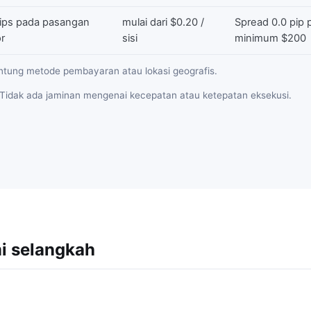
pips pada pasangan
mulai dari $0.20 /
Spread 0.0 pip
r
sisi
minimum $200
antung metode pembayaran atau lokasi geografis.
 Tidak ada jaminan mengenai kecepatan atau ketepatan eksekusi.
i selangkah