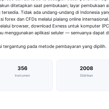
 akun ditetapkan saat pembukaan; layar pembukaan 
 tersedia. Tidak ada undang-undang di Indonesia yan
si forex dan CFDs melalui pialang online internasional
melalui browser, download Exness untuk komputer (PC
u menggunakan aplikasi seluler — semuanya dapat d
i tergantung pada metode pembayaran yang dipilih.
356
2008
Instrumen
Didirikan