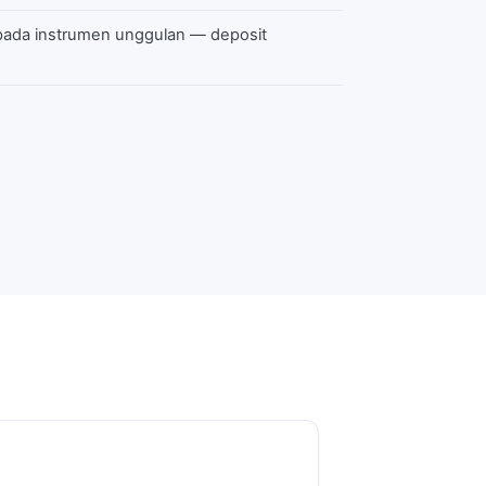
 pada instrumen unggulan — deposit