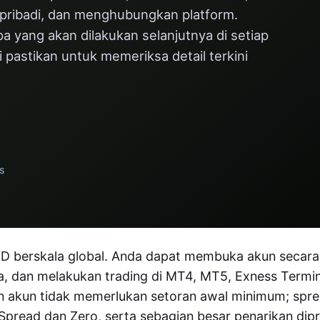
 pribadi, dan menghubungkan platform.
a yang akan dilakukan selanjutnya di setiap
 pastikan untuk memeriksa detail terkini
s
FD berskala global. Anda dapat membuka akun secara
da, dan melakukan trading di MT4, MT5, Exness Termin
 akun tidak memerlukan setoran awal minimum; spr
 Spread dan Zero, serta sebagian besar penarikan dip