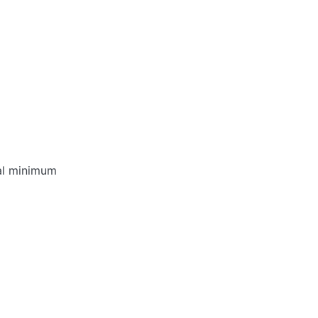
al minimum