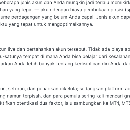
eberapa jenis akun dan Anda mungkin jadi terlalu memikirk
lihan yang tepat — akun dengan biaya pembukaan posisi (sp
ume perdagangan yang belum Anda capai. Jenis akun dapat
aktu yang tepat untuk mengoptimalkannya.
 live dan pertahankan akun tersebut. Tidak ada biaya apa
tu-satunya tempat di mana Anda bisa belajar dari kesalah
kan Anda lebih banyak tentang kedisiplinan diri Anda da
kun, setoran, dan penarikan dikelola; sedangkan platform 
g namun terpisah, dan para pemula sering kali mencari graf
aktifkan otentikasi dua faktor, lalu sambungkan ke MT4, MT5