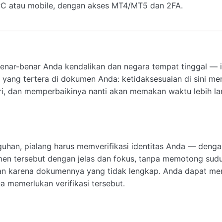
PC atau mobile, dengan akses MT4/MT5 dan 2FA.
nar-benar Anda kendalikan dan negara tempat tinggal — it
i yang tertera di dokumen Anda: ketidaksesuaian di sini 
hari, dan memperbaikinya nanti akan memakan waktu lebih 
uhan, pialang harus memverifikasi identitas Anda — deng
umen tersebut dengan jelas dan fokus, tanpa memotong sud
an karena dokumennya yang tidak lengkap. Anda dapat menj
na memerlukan verifikasi tersebut.