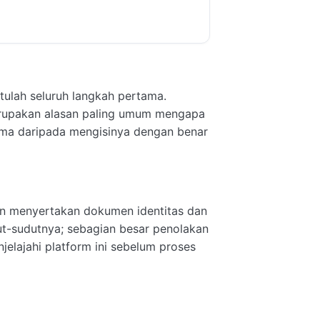
ulah seluruh langkah pertama.
merupakan alasan paling umum mengapa
lama daripada mengisinya dengan benar
an menyertakan dokumen identitas dan
ut-sudutnya; sebagian besar penolakan
elajahi platform ini sebelum proses