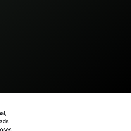
al,
eads
roses